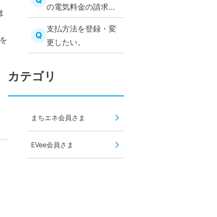
の電気料金の請求は
ま
いつ？
支払方法を登録・変
Q
を
更したい。
カテゴリ
まちエネ会員さま
EVee会員さま