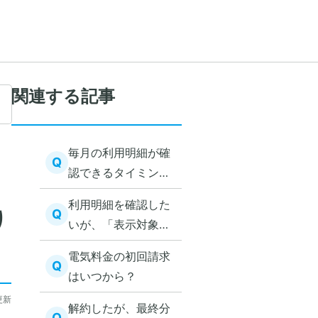
関連する記事
毎月の利用明細が確
Q
認できるタイミング
が知りたい。
利用明細を確認した
り
Q
いが、「表示対象の
ご利用明細がありま
電気料金の初回請求
せん」と表示されて
Q
はいつから？
確認ができない。
更新
解約したが、最終分
Q